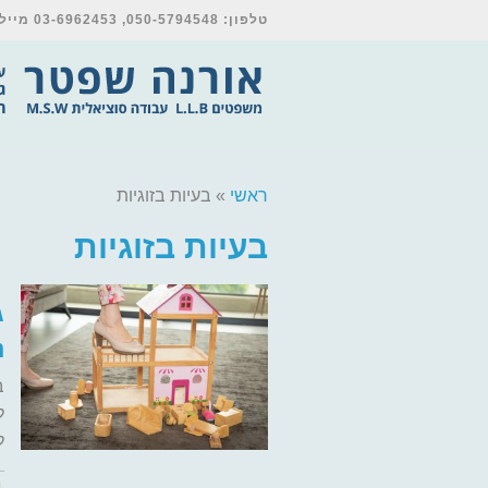
טלפון: 050-5794548, 03-6962453 מייל: orna@shpetter-law.co.il
ראשי
»
בעיות בזוגיות
בעיות בזוגיות
ג
נ
ב
ל
ל