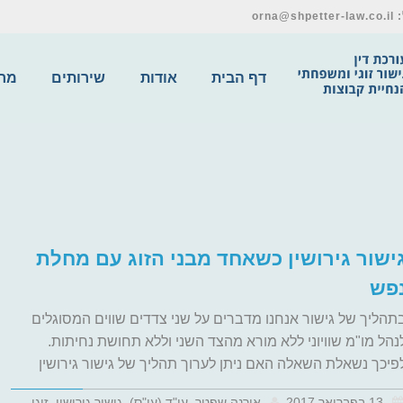
דף הבית
אודות
שירותים
מרכ
ישור גירושין כשאחד מבני הזוג עם מחלת
פש
תהליך של גישור אנחנו מדברים על שני צדדים שווים המסוגלים
נהל מו"מ שוויוני ללא מורא מהצד השני וללא תחושת נחיתות.
פיכך נשאלת השאלה האם ניתן לערוך תהליך של גישור גירושין
13 בפברואר 2017
אורנה שפטר, עו"ד (עו"ס), גישור גירושין, זוגי