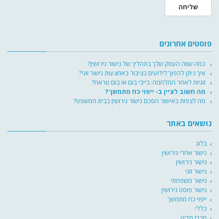
שליחה
פוסטים אחרונים
כמה שווה העסק שלך בתהליך של גישור גירושין?
איך ניתן להפוך לידועים בציבור באמצעות גישור זוגי?
זוגיות לאחר המלחמה: בייבי בום או בום טראח?
מה חשוב לציין ב- ייפוי כח מתמשך?
מה לצפות באישור הסכם גישור גירושין בבית המשפט?
נושאים באתר
בלוג
גישור אחרי גירושין
גישור גירושין
גישור זוגי
גישור משפחתי
גישור פוסט גירושין
ייפוי כח מתמשך
כללי
מרכז מדיה