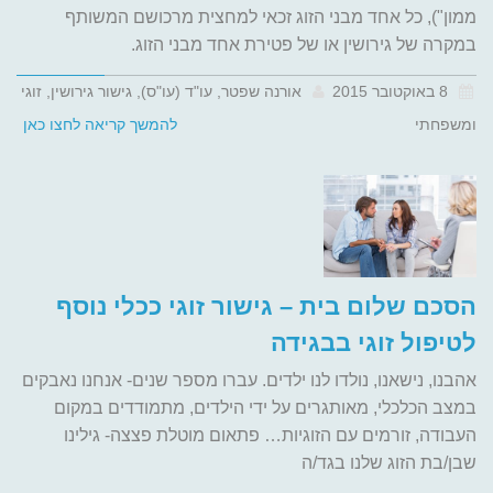
ממון"), כל אחד מבני הזוג זכאי למחצית מרכושם המשותף
במקרה של גירושין או של פטירת אחד מבני הזוג.
8 באוקטובר 2015
אורנה שפטר, עו"ד (עו"ס), גישור גירושין, זוגי
ומשפחתי
להמשך קריאה לחצו כאן
הסכם שלום בית – גישור זוגי ככלי נוסף
לטיפול זוגי בבגידה
אהבנו, נישאנו, נולדו לנו ילדים. עברו מספר שנים- אנחנו נאבקים
במצב הכלכלי, מאותגרים על ידי הילדים, מתמודדים במקום
העבודה, זורמים עם הזוגיות… פתאום מוטלת פצצה- גילינו
שבן/בת הזוג שלנו בגד/ה