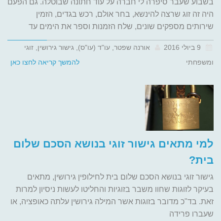
בשבוע שעבר סיפרה לי חברה על עוד חתונה שבוטלה. גם הפעם
היה זה זוג שרצה להינשא, בחר אולם, רכש בגדים, הזמין
שירותים מספקים שונים, שלח הזמנות וספר את הימים עד
9 ביולי 2016
אורנה שפטר, עו"ד (עו"ס), גישור גירושין, זוגי
ומשפחתי
להמשך קריאה לחצו כאן
למי מתאים גישור זוגי בנושא הסכם שלום
בית?
גישור זוגי בנושא הסכם שלום בית לחילופין גירושין, מתאים
בעיקר לזוגות שחוו משבר בזוגיות והחליטו לעשות ניסיון למרות
זאת. בד"כ מדובר בזוגות אשר המילה גירושין עלתה כאופציה, או
שעברו פרידה