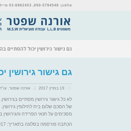
טלפון: 050-5794548, 03-6962453 מייל: orna@shpetter-law.co.il
גם גישור גירושין יכול להסתיים ב
גם גישור גירושין 
19 במרץ 2017
אורנה שפטר, עו"ד (
לא כל גישור גירושין מסתיים בגירושין
של הסכם שלום בית לחילופין גירושין. במ
מסכימים על תנאי הפרידה והגירושין בא
הכתבה פורסמה בסלונה בתאריך: 19/01/2017