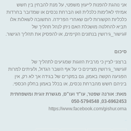
אני נוהגת להפנות לייעוץ משפטי, על מנת להבחין בין חשש
אמיתי לאלימות כלכלית ו/או הברחת נכסים או שמדובר בחרדות
כלכליות הקשורות ליום שאחרי הפרידה. התשובה לשאלות אלו
תביא להחלטה מושכלת האם ניתן לנהל תהליך של
#גישור_גירושין בנתונים הקיימים, או להפסיק את תהליך הגישור.
סיכום
ברצוני לציין כי מרבית הזוגות שמגיעים לתהליך של
#גישור_גירושין מציינים כי על אף השבר הגדול, ולעיתים למרות
הפגיעה הקשה באמון, גם במקרים של בגידה אך לא רק, אין
ביניהם חשש מהברחת נכסים, או בכלל באמון בחלק הכספי.
מאת: אורנה שפטר, עו"ד ועו"ס, מגשרת זוגית ומשפחתית
03-6962453, 050-5794548
https://www.facebook.com/gishur.orna
bento4d