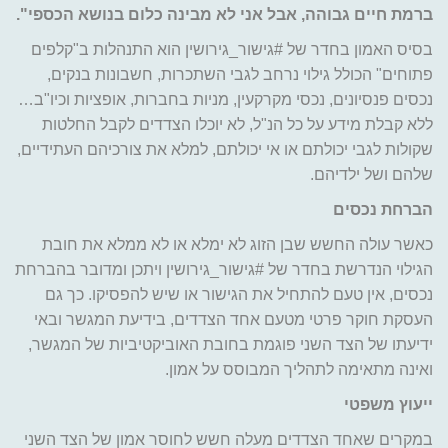
ברמת חיים גבוהה, אבל אני לא מבינה כלום בנושא הכספי".
בסיס האמון בחדר של #גישור_גירושין הוא התנהלות ב"קלפים
פתוחים" הכולל גילוי נרחב לגבי השתכרות, חשבונות בנקים,
נכסים פנסיונים, נכסי מקרקעין, מניות בחברות, אופציות וכיו"ב…
ללא קבלת מידע על כל הנ"ל, לא יוכלו הצדדים לקבל החלטות
שקולות לגבי יכולתם או אי יכולתם, למלא את צורכיהם העתידיים,
שלהם ושל ילדיהם.
הברחת נכסים
כאשר עולה החשש שבן הזוג לא ימלא או לא ממלא את חובת
הגילוי הנדרשת בחדר של #גישור_גירושין ויתכן ומדובר בהברחת
נכסים, אין טעם להתחיל את הגישור או שיש להפסיקו. כך גם
העסקת חוקר פרטי מטעם אחד הצדדים, בידיעת המגשר ובאי
ידיעתו של הצד השני פוגמת בחובת האוביקטיביות של המגשר,
ואינה מתאימה לתהליך המבוסס על אמון.
ייעוץ משפטי
במקרים שאחד הצדדים מעלה חשש לחוסר אמון של הצד השני