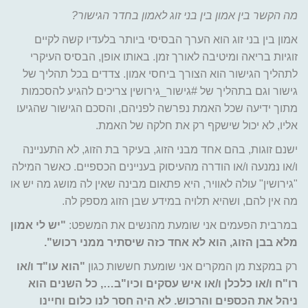
מה הקשר בין אמון בין בני זוג לאמון בחדר הגישור?
אמון בין בני זוג הוא הערך הבסיסי ביותר בלעדיו קשה לקיים
זוגיות בריאה ומיטיבה לאורך זמן. באותו אופן, הבסיס העיקרי
לתהליך הגישור הוא הצורך ביחסי אמון. צדדים בכל תהליך של
גישור וגם בתהליך של #גישור_גירושין צריכים להגיע להסכמות
מתוך ידיעה שכל האמת נפרשה לפניהם, והסכם הגישור שהגיעו
אליו, לא יכול שישקף רק את חלקה של האמת.
ישנם זוגות, בהם אחד מבני הזוג, בעיקר בת הזוג, לא התעניינה
ו/או נמנעה ו/או הודרה מהעיסוק בעניינים הכספיים. כאשר המילה
"גירושין" עולה לאוויר, היא פתאום מבינה שאין לה מושג מה יש או
מה אין להם, ושהיא תלויה במידע שבן הזוג מספק לה.
במרבית הפעמים אני שומעת מהנשים את המשפט:
"יש לי אמון
מלא בבן הזוג, הוא לא אחד כזה שיסתיר ממני רכוש".
רק במקצת מן המקרים אני שומעת חששות כגון
"הוא עו"ד ו/או
רו"ח ו/או כלכלן ו/או איש עסקים וכיו"ב…, כל השנים הוא
ניהל את הכספים והרכוש. לא היה חסר לנו כלום וחיינו