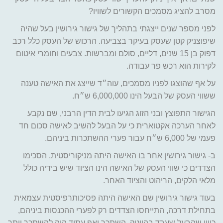
מסרב להציג מסמכים הקשורים לשוויו?
לפני מספר שנים ייצגתי בתהליך של גישור גירושין בעל שהיה
שיפוצניק קטן שעסק בעיקר בצביעה. הרכוש של העסק כלל רכב
דפוק בן 15 שנים, דליים, סולם ומברשות. צבעים וחומרי איטום
לקירות הוא רכש פר עבודה.
על אף שהוצגו לפניו מסמכים, עוה״ד שייצג את האישה טענה
ששווי העסק של הבעל הינו 6,000,000 ש״ח.
הגישור התפוצץ ובני הזוג הגיעו לבית הדין הרבני, שם נקבע
לאחר הערכה אקטוארית כי על הבעל להשיב לאישה סכום חד
פעמי של 6,000 ש״ח עבור פערי ההשתכרות ביניהם.
ב- גישור גירושין אחר בו האישה היתה מניקוריסטית, הסכימו
הצדדים כי שווי העסק של האישה הינו הציוד שיש בידיה כולל
מלאי הלקים, הריהוט והציוד האחר.
בעוד גישור גירושין שם האישה היתה פסיכותרפיסטית עצמאית
בתחילת דרכה, התייחסו הצדדים רק לפערי ההכנסות ביניהם,
כיוון שהבעל שעבד בהייטק, השתכר ואף עתיד היה להשתכר יותר