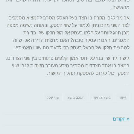
מהאישה.
אך מה לגבי מקרה בו הצד בעל העסק מסרב להמציא מסמכים
לצד השני מהם ניתן ללמוד על שווי העסק, ובאותה נשימה מצפה
מבן הזוג לוותר על חלקו בעסק אל מול חלקו שלו בדירת
המגורים. האם זו עסקה טובה? האם מחצית הדירה אכן שווה
למחצית חלקו של הבעל בעסק בלי לדעת מה שוויו האמיתי?.
גישור גירושין בנוי על יחסי אמון וקלפים פתוחים בין שני הצדדים.
במצב בו אחד הצדדים מסתיר מידע מעורר חשדות לגבי שווי
העסק ויכול לגרום להפסקת תהליך הגישור.
bento4d
bento4d
גישור
גישור גירושין
הסכם גישור
שווי עסק
« הקודם