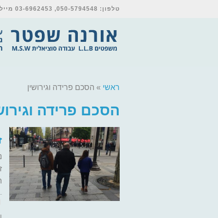
טלפון: 050-5794548, 03-6962453 מייל: orna@shpetter-law.co.il
ראשי
»
הסכם פרידה וגירושין
הסכם פרידה וגירוש
ז
נ
ז
ה
ו