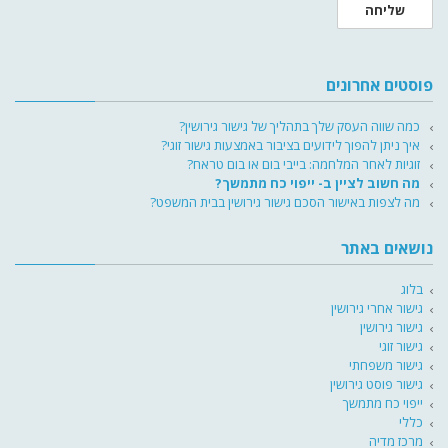
שליחה
פוסטים אחרונים
כמה שווה העסק שלך בתהליך של גישור גירושין?
איך ניתן להפוך לידועים בציבור באמצעות גישור זוגי?
זוגיות לאחר המלחמה: בייבי בום או בום טראח?
מה חשוב לציין ב- ייפוי כח מתמשך?
מה לצפות באישור הסכם גישור גירושין בבית המשפט?
נושאים באתר
בלוג
גישור אחרי גירושין
גישור גירושין
גישור זוגי
גישור משפחתי
גישור פוסט גירושין
ייפוי כח מתמשך
כללי
מרכז מדיה