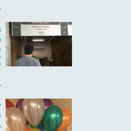
ו
מ
מ
ג
ב
ת
ו
"
ל
ב