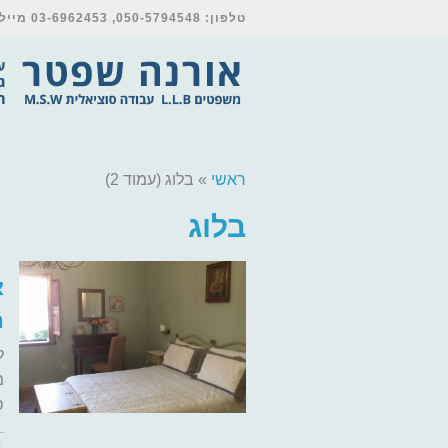
טלפון: 050-5794548, 03-6962453 מייל: orna@shpetter-law.co.il
ראשי
»
בלוג (עמוד 2)
בלוג
א
ה
ס