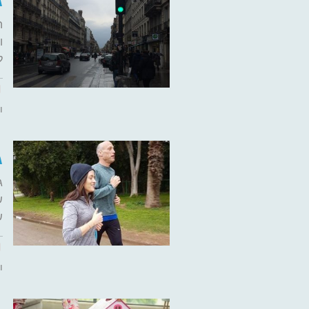
ג
ה
ל
ו
ג
ג
ש
ש
ו