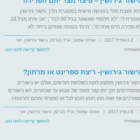
ישור גירושין – פיצוי מצד יוזם הפרידה
יא יושבת מולי בפגישה אישית במסגרת הליך גישור גירושין
ואומרת לי: "לא חלמתי שאשאר בגיל 50 לבד"; "אני איתו מגיל 16,
א מכירה חיים אחרים"; "הייתי בטוחה שנזדקן ביחד, לא
2 באפריל 2017
אורנה שפטר, עו"ד (עו"ס), גישור גירושין, זוגי
משפחתי
להמשך קריאה לחצו כאן
ישור גירושין- ריצת ספרינט או מרתון?
ישור גירושין ממוצע לוקח כשלושה חודשים, אולם יש גישורים
מסתיימים תוך זמן קצר מאוד של שבוע עד שבועיים, ויש גישורים
אורכים אף שנה.מהו הזמן הנכון לכל זוג ספציפי ומהם יתרונותיו
8 במרץ 2017
אורנה שפטר, עו"ד (עו"ס), גישור גירושין, זוגי
משפחתי
להמשך קריאה לחצו כאן