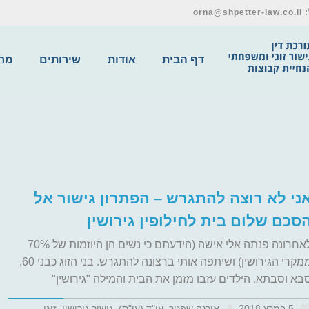
דף הבית
אודות
שירותים
מרכ
ני לא רוצה להתגרש – הפתרון גישור אל
סכם שלום בית לחילופין גירושין
לאחרונה פנתה אלי אישה (הידעתם כי נשים הן היוזמות של 70%
ממקרי הגירושין) ושיתפה אותי ברצונה להתגרש. בני הזוג כבני 60,
בא וסבתא, הילדים עזבו מזמן את הבית והמילה "גירושין"
5 במרץ 2018
אורנה שפטר, עו"ד (עו"ס), גישור גירושין, זוגי