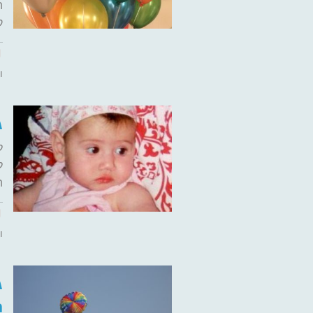
ה
ק
ו
ג
ל
ל
ה
ו
ג
ח