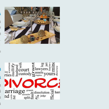
ג
ב
ש
ה
ו
ח
ב
ה
ו
ב