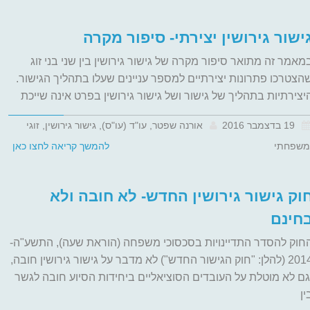
ישור גירושין יצירתי- סיפור מקרה
מאמר זה מתואר סיפור מקרה של גישור גירושין בין שני בני זוג
הצטרכו פתרונות יצירתיים למספר עניינים שעלו בתהליך הגישור.
יצירתיות בתהליך של גישור ושל גישור גירושין בפרט אינה שייכת
19 בדצמבר 2016
אורנה שפטר, עו"ד (עו"ס), גישור גירושין, זוגי
משפחתי
להמשך קריאה לחצו כאן
וק גישור גירושין החדש- לא חובה ולא
חינם
חוק להסדר התדיינויות בסכסוכי משפחה (הוראת שעה), התשע"ה-
2014 (להלן: "חוק הגישור החדש") לא מדבר על גישור גירושין חובה,
גם לא מוטלת על העובדים הסוציאליים ביחידות הסיוע חובה לגשר
ין