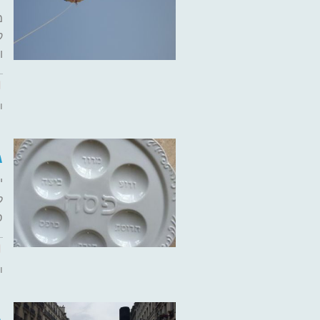
מ
ק
ו
ו
ג
י
ל
ס
ו