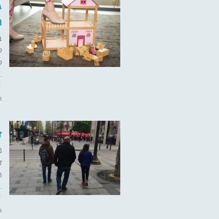
ג
נ
ב
ל
ל
ו
ז
נ
ז
ה
ו