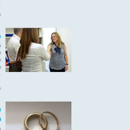
ו
ג
ב
מ
ה
ה
ו
ה
ח
ב